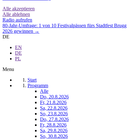
Alle akzeptieren
Alle ablehnen
Radio aufrufen
80-Jahr-Umfrage: 1 von 10 Festivalpässen fürs Stadtfest Brugg
2026 gewinnen →
DE
EN
DE
PL
Menu
Start
Programm
Alle
Do, 20.8.2026
Fr, 21.8.2026
Sa, 22.8.2026
So, 23.8.2026
Do, 27.8.2026
Fr, 28.8.2026
Sa, 29.8.2026
So, 30.8.2026