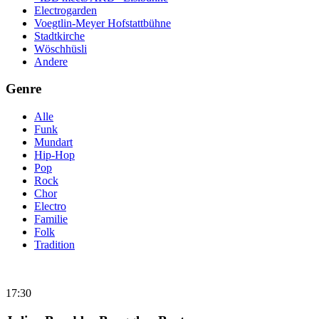
Electrogarden
Voegtlin-Meyer Hofstattbühne
Stadtkirche
Wöschhüsli
Andere
Genre
Alle
Funk
Mundart
Hip-Hop
Pop
Rock
Chor
Electro
Familie
Folk
Tradition
17:30