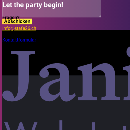
Let the party begin!
Fragen?
Abschicken
info@stafe26.ch
Kontaktformular
Bleib aktuell
Auf unseren Social Media Kanälen findest du Fotos, Videos un
Mit Freude gestaltet. Habt ein wunderbares Festival!