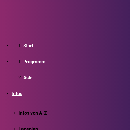
Start
Programm
Acts
Infos
Infos von A-Z
Lageplan