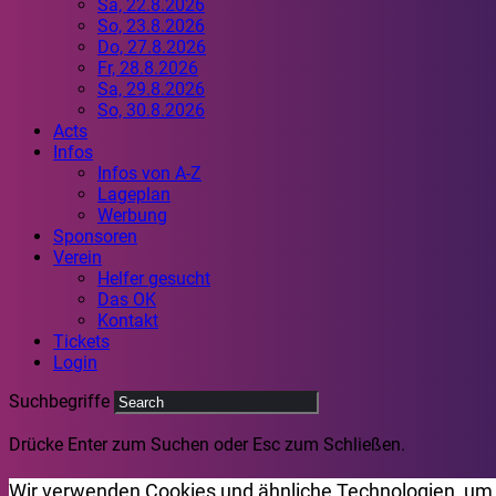
Sa, 22.8.2026
So, 23.8.2026
Do, 27.8.2026
Fr, 28.8.2026
Sa, 29.8.2026
So, 30.8.2026
Acts
Infos
Infos von A-Z
Lageplan
Werbung
Sponsoren
Verein
Helfer gesucht
Das OK
Kontakt
Tickets
Login
Suchbegriffe
Drücke Enter zum Suchen oder Esc zum Schließen.
Wir verwenden Cookies und ähnliche Technologien, um 