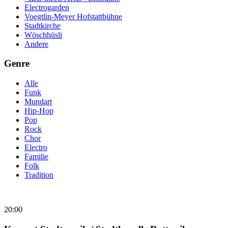
Electrogarden
Voegtlin-Meyer Hofstattbühne
Stadtkirche
Wöschhüsli
Andere
Genre
Alle
Funk
Mundart
Hip-Hop
Pop
Rock
Chor
Electro
Familie
Folk
Tradition
20:00