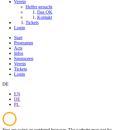
Verein
Helfer gesucht
Das OK
Kontakt
Tickets
Login
Start
Programm
Acts
Infos
Sponsoren
Verein
Tickets
Login
DE
EN
DE
PL
You are using an outdated browser. The website may not be