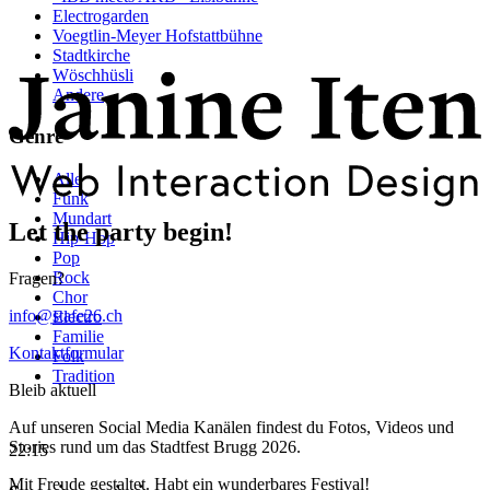
Electrogarden
Voegtlin-Meyer Hofstattbühne
Stadtkirche
Wöschhüsli
Andere
Genre
Alle
Funk
Mundart
Let the party begin!
Hip-Hop
Pop
Rock
Fragen?
Chor
info@stafe26.ch
Electro
Familie
Kontaktformular
Folk
Tradition
Bleib aktuell
Auf unseren Social Media Kanälen findest du Fotos, Videos und
Stories rund um das Stadtfest Brugg 2026.
22:15
Mit Freude gestaltet. Habt ein wunderbares Festival!