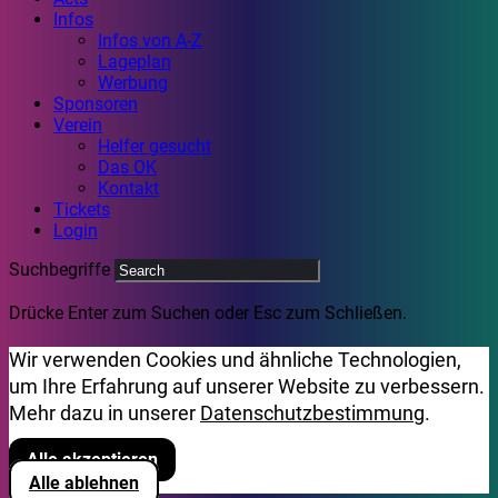
Infos
Infos von A-Z
Lageplan
Werbung
Sponsoren
Verein
Helfer gesucht
Das OK
Kontakt
Tickets
Login
Suchbegriffe
Drücke Enter zum Suchen oder Esc zum Schließen.
Wir verwenden Cookies und ähnliche Technologien,
um Ihre Erfahrung auf unserer Website zu verbessern.
Mehr dazu in unserer
Datenschutzbestimmung
.
Alle akzeptieren
Alle ablehnen