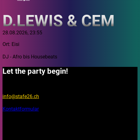
D.LEWIS & CEM
28.08.2026, 23:55
Ort: Eisi
DJ - Afro bis Housebeats
Let the party begin!
Fragen?
info@stafe26.ch
Kontaktformular
Bleib aktuell
Auf unseren Social Media Kanälen findest du Fotos, Videos
und Stories rund um das Stadtfest Brugg 2026.