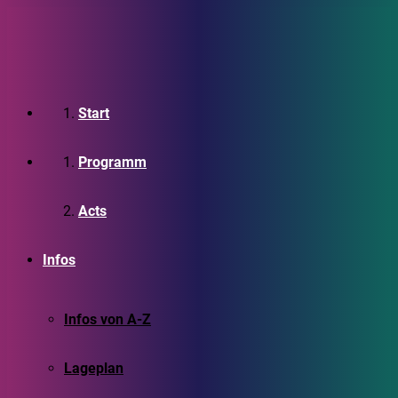
Start
Programm
Acts
Infos
Infos von A-Z
Lageplan