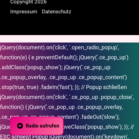
Copyright 2026
Impressum
Datenschutz
jQuery(document).on('click', '.open_radio_popup',
function(e) { e.preventDefault(); jQuery('.ce_pop_up')
.addClass('popup_show'); jQuery('.ce_pop_up
.ce_popup_overlay, .ce_pop_up .ce_popup_content')
.stop(true, true) .fadeIn('fast'); }); // Popup schließen
jQuery(document).on('click', '.ce_pop_up .popup_close',
function() { jQuery('.ce_pop_up .ce_popup_overlay,
.ce_pop_up .ce_popup_content') .fadeOut('slow');
Radio aufrufen
jQuery('.ce_pop_up') .removeClass('popup_show'); }); //
ESC schließt Popup jQuery(document).on('keydown',