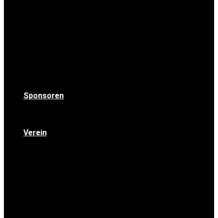
Lageplan
Werbung
Sponsoren
Verein
Helfer gesucht
Das OK