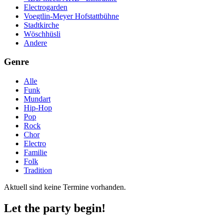
Electrogarden
Voegtlin-Meyer Hofstattbühne
Stadtkirche
Wöschhüsli
Andere
Genre
Alle
Funk
Mundart
Hip-Hop
Pop
Rock
Chor
Electro
Familie
Folk
Tradition
Aktuell sind keine Termine vorhanden.
Let the party begin!