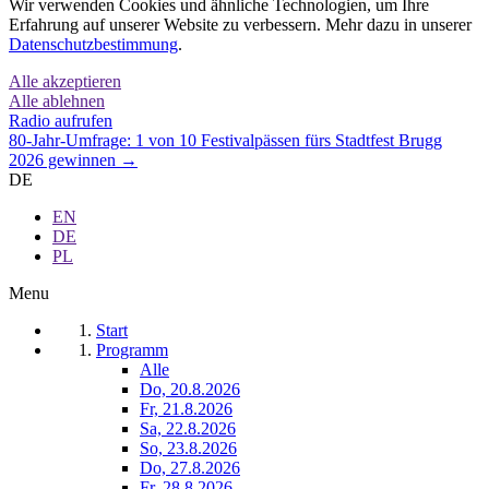
Wir verwenden Cookies und ähnliche Technologien, um Ihre
Erfahrung auf unserer Website zu verbessern. Mehr dazu in unserer
Datenschutzbestimmung
.
Alle akzeptieren
Alle ablehnen
Radio aufrufen
80-Jahr-Umfrage: 1 von 10 Festivalpässen fürs Stadtfest Brugg
2026 gewinnen →
DE
EN
DE
PL
Menu
Start
Programm
Alle
Do, 20.8.2026
Fr, 21.8.2026
Sa, 22.8.2026
So, 23.8.2026
Do, 27.8.2026
Fr, 28.8.2026