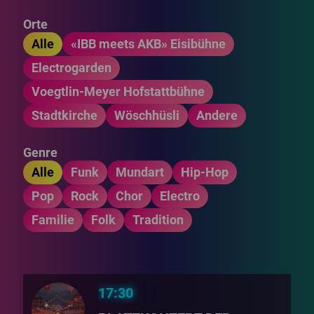
Orte
Alle
«IBB meets AKB» Eisibühne
Electrogarden
Voegtlin-Meyer Hofstattbühne
Stadtkirche
Wöschhüsli
Andere
Genre
Alle
Funk
Mundart
Hip-Hop
Pop
Rock
Chor
Electro
Familie
Folk
Tradition
17:30