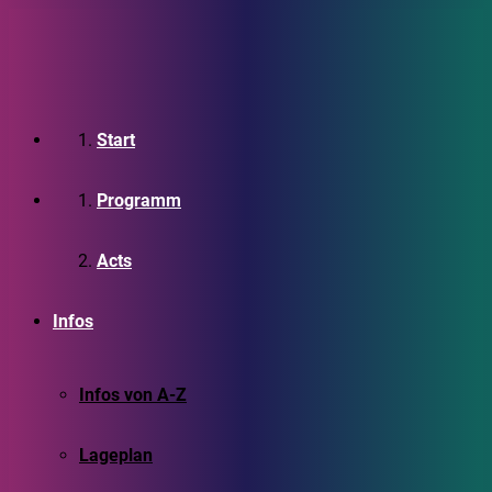
Start
Programm
Acts
Infos
Infos von A-Z
Lageplan