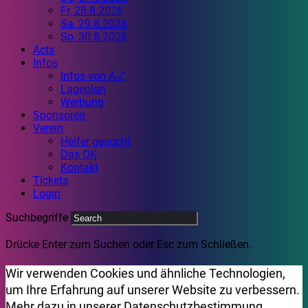
Fr, 28.8.2026
Sa, 29.8.2026
So, 30.8.2026
Acts
Infos
Infos von A-Z
Lageplan
Werbung
Sponsoren
Verein
Helfer gesucht
Das OK
Kontakt
Tickets
Login
Suchbegriffe
Drücke Enter zum Suchen oder Esc zum Schließen.
Wir verwenden Cookies und ähnliche Technologien,
um Ihre Erfahrung auf unserer Website zu verbessern.
Mehr dazu in unserer
Datenschutzbestimmung
.