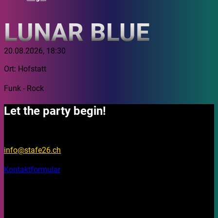
LUNAR BLUE
20.08.2026, 18:30
Ort: Hofstatt
Funk - Rock
Let the party begin!
Fragen?
info@stafe26.ch
Kontaktformular
Bleib aktuell
Auf unseren Social Media Kanälen findest du Fotos, Videos
und Stories rund um das Stadtfest Brugg 2026.