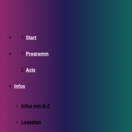
Start
Programm
Acts
Infos
Infos von A-Z
Lageplan