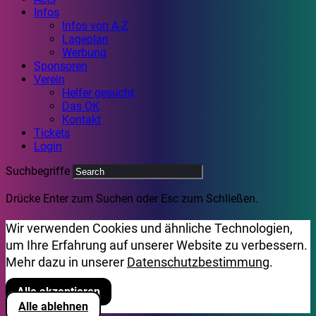
Infos
Infos von A-Z
Lageplan
Werbung
Sponsoren
Verein
Helfer gesucht
Das OK
Kontakt
Tickets
Login
Suchbegriffe
Drücke Enter zum Suchen oder Esc zum Schließen.
Wir verwenden Cookies und ähnliche Technologien,
um Ihre Erfahrung auf unserer Website zu verbessern.
Mehr dazu in unserer
Datenschutzbestimmung
.
Alle akzeptieren
Alle ablehnen