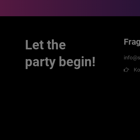
Fra
Let the
party begin!
info@s
Ko