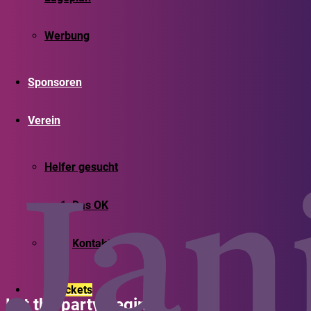
Werbung
Sponsoren
Verein
Helfer gesucht
Das OK
Kontakt
Tickets
Let the party begin!