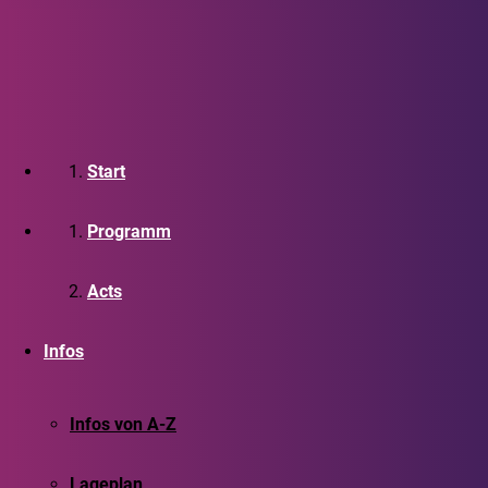
Start
Programm
Acts
Infos
Infos von A-Z
Lageplan