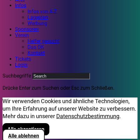
Infos
Infos von A-Z
Lageplan
Werbung
Sponsoren
Verein
Helfer gesucht
Das OK
Kontakt
Tickets
Login
Suchbegriffe
Drücke Enter zum Suchen oder Esc zum Schließen.
Wir verwenden Cookies und ähnliche Technologien,
um Ihre Erfahrung auf unserer Website zu verbessern.
Mehr dazu in unserer
Datenschutzbestimmung
.
Alle akzeptieren
Alle ablehnen