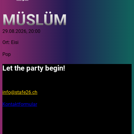
MÜSLÜM
29.08.2026, 20:00
Ort: Eisi
Pop
Let the party begin!
Fragen?
info@stafe26.ch
Kontaktformular
Bleib aktuell
Auf unseren Social Media Kanälen findest du Fotos, Videos
und Stories rund um das Stadtfest Brugg 2026.