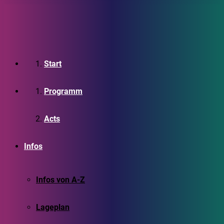
Start
Programm
Acts
Infos
Infos von A-Z
Lageplan