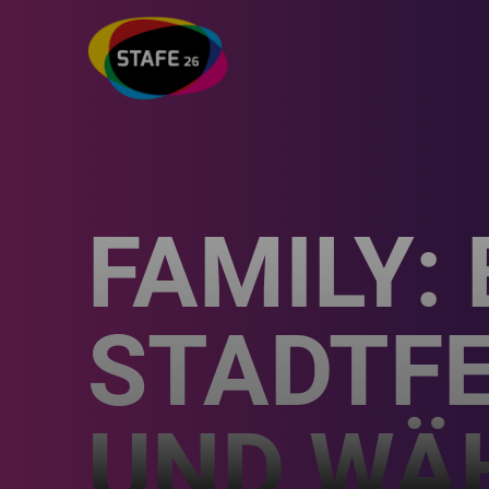
FAMILY:
STADTF
UND WÄH