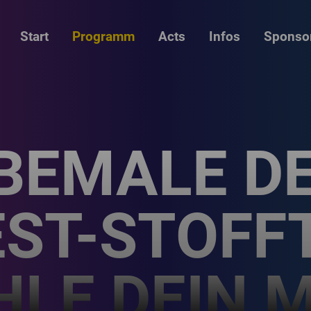
Start
Programm
Acts
Infos
Sponso
 BEMALE D
EST-STOFF
LE DEIN 