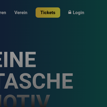
ren
Verein
Tickets
Login
EINE
TASCHE
MOTIV