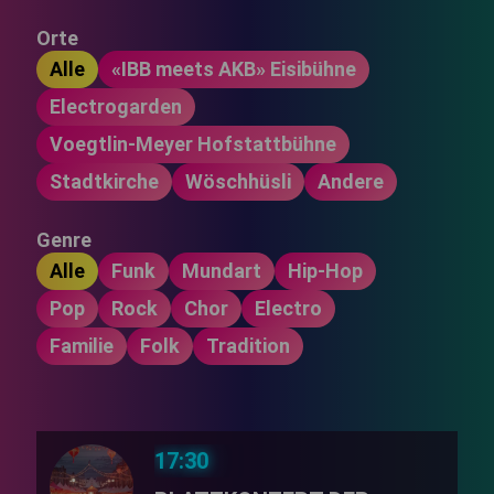
Orte
Alle
«IBB meets AKB» Eisibühne
Electrogarden
Voegtlin-Meyer Hofstattbühne
Stadtkirche
Wöschhüsli
Andere
Genre
Alle
Funk
Mundart
Hip-Hop
Pop
Rock
Chor
Electro
Familie
Folk
Tradition
17:30