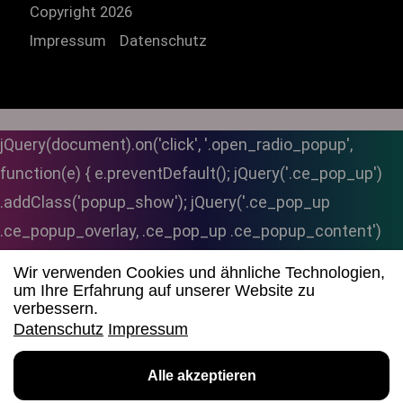
Copyright 2026
Impressum
Datenschutz
jQuery(document).on('click', '.open_radio_popup',
function(e) { e.preventDefault(); jQuery('.ce_pop_up')
.addClass('popup_show'); jQuery('.ce_pop_up
.ce_popup_overlay, .ce_pop_up .ce_popup_content')
.stop(true, true) .fadeIn('fast'); }); // Popup schließen
Wir verwenden Cookies und ähnliche Technologien,
jQuery(document).on('click', '.ce_pop_up .popup_close',
um Ihre Erfahrung auf unserer Website zu
verbessern.
function() { jQuery('.ce_pop_up .ce_popup_overlay,
Datenschutz
Impressum
.ce_pop_up .ce_popup_content') .fadeOut('slow');
Radio aufrufen
jQuery('.ce_pop_up') .removeClass('popup_show'); }); //
Alle akzeptieren