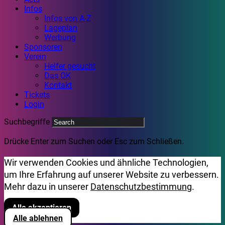
Infos
Infos von A-Z
Lageplan
Werbung
Sponsoren
Verein
Helfer gesucht
Das OK
Kontakt
Tickets
Login
Suchbegriffe
Drücke Enter zum Suchen oder Esc zum Schließen.
Wir verwenden Cookies und ähnliche Technologien,
um Ihre Erfahrung auf unserer Website zu verbessern.
Mehr dazu in unserer
Datenschutzbestimmung
.
Alle akzeptieren
Alle ablehnen