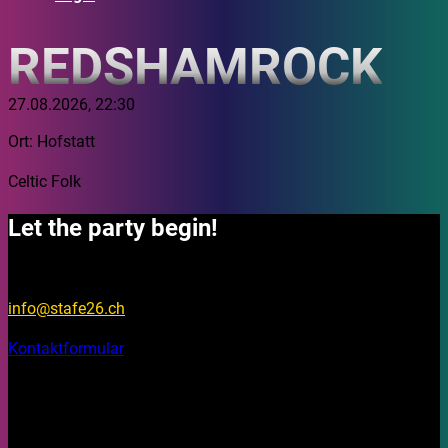
REDSHAMROCK
27.08.2026, 22:30
Ort: Hofstatt
Celtic Folk
Let the party begin!
Fragen?
info@stafe26.ch
Kontaktformular
Bleib aktuell
Auf unseren Social Media Kanälen findest du Fotos, Videos
und Stories rund um das Stadtfest Brugg 2026.