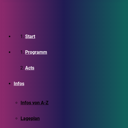
Start
Programm
Acts
Infos
Infos von A-Z
Lageplan