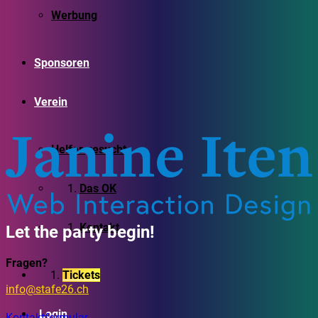
Werbung
Sponsoren
Verein
Helfer gesucht
Das OK
Kontakt
Let the party begin!
Fragen?
Tickets
info@stafe26.ch
Login
Kontaktformular