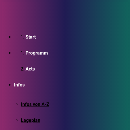
Start
Programm
Acts
Infos
Infos von A-Z
Lageplan