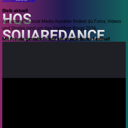
Bleib aktuell
HQS
Auf unseren Social Media Kanälen findest du Fotos, Videos
und Stories rund um das Stadtfest Brugg 2026.
SQUAREDANCE
Mit Freude gestaltet. Habt ein wunderbares Festival!
23.08.2026, 12:30
Ort: Eisi
Family - Tanz