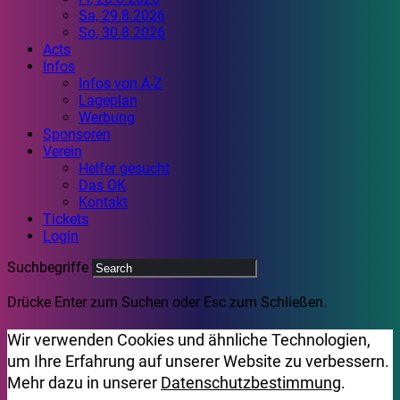
Sa, 29.8.2026
So, 30.8.2026
Acts
Infos
Infos von A-Z
Lageplan
Werbung
Sponsoren
Verein
Helfer gesucht
Das OK
Kontakt
Tickets
Login
Suchbegriffe
Drücke Enter zum Suchen oder Esc zum Schließen.
Wir verwenden Cookies und ähnliche Technologien,
um Ihre Erfahrung auf unserer Website zu verbessern.
Mehr dazu in unserer
Datenschutzbestimmung
.